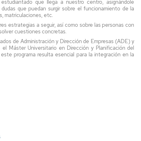
estudiantado que llega a nuestro centro, asignándole
Docente
de
deportivas
 dudas que puedan surgir sobre el funcionamiento de la
movilidad
s, matriculaciones, etc.
nacional
l
Encuestas
Centro
SICUE
nte
de
res estrategias a seguir, así como sobre las personas con
Universitario
)
evaluación
solver cuestiones concretas.
de
Prácticas
Lenguas
ados de Administración y Dirección de Empresas (ADE) y
formativas
rama
Apoyo
Modernas
el Máster Universitario en Dirección y Planificación del
a
or
al
este programa resulta esencial para la integración en la
través
PDI
Beneficios
de
rama
para
la
Impresos
la
FEUZ
PDI
comunidad
s
universitaria
Movilidad
sionales
ADD
PDI-
Colegio
PAS
icas
Portal
Mayor
tivas
transparencia
Universitario
PDI
Ramón
s
Acín
Agraluz
s