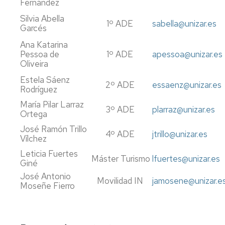
Fernández
en
Ciencias
Silvia Abella
1º ADE
sabella@unizar.es
Políticas
Garcés
y
Ana Katarina
Relaciones
Pessoa de
1º ADE
apessoa@unizar.es
Internacionales
Oliveira
Máster
Estela Sáenz
2º ADE
essaenz@unizar.es
en
Rodríguez
Dirección
María Pilar Larraz
y
3º ADE
plarraz@unizar.es
Ortega
Planificación
del
José Ramón Trillo
4º ADE
jtrillo@unizar.es
Turismo
Vílchez
Leticia Fuertes
Máster
Máster Turismo
lfuertes@unizar.es
Giné
franco-
José Antonio
español
Movilidad IN
jamosene@unizar.e
Moseñe Fierro
en
Turismo