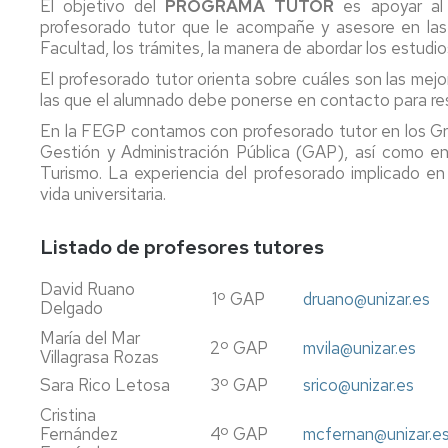
El objetivo del
PROGRAMA TUTOR
es apoyar al 
Gestión
gobierno
profesorado tutor que le acompañe y asesore en las
y
Anillo
Facultad, los trámites, la manera de abordar los estudio
Administración
Delegados
Digita
Pública
y
Doce
El profesorado tutor orienta sobre cuáles son las mejo
Subdelegados
(ADD
las que el alumnado debe ponerse en contacto para re
Grado
En la FEGP contamos con profesorado tutor en los Gr
en
Historia
Prog
Gestión y Administración Pública (GAP), así como en 
Gestión
Ment
Turismo. La experiencia del profesorado implicado en 
y
Instalaciones
vida universitaria.
Administración
del
Prog
Pública
centro
Tutor
virtual
Listado de profesores tutores
Galería
Salida
Doble
de
profe
David Ruano
Grado
1º GAP
druano@unizar.es
fotos
Delgado
Internacional
Práct
María del Mar
en
Contacto
forma
2º GAP
mvila@unizar.es
Villagrasa Rozas
Gestión
a
y
travé
Normativa
Sara Rico Letosa
3º GAP
srico@unizar.es
Administración
de
propia
Cristina
Pública
FEUZ
Fernández
4º GAP
mcfernan@unizar.e
y