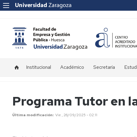
Institucional
Académico
Secretaría
Estud
Equipo
Grado
Bienv
decanal
en
y
Administración
Orien
Programa Tutor en l
y
25/2
Consejo
Dirección
de
de
Facultad
Horar
Última modificación
Vie , 26/09/2025 - 02:11
Empresas
Otros
Fecha
Grado
órganos
de
en
de
exám