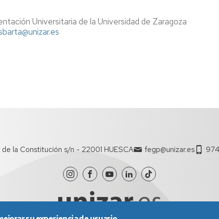
ntación Universitaria de la Universidad de Zaragoza
sbarta@unizar.es
 de la Constitución s/n - 22001 HUESCA
fegp@unizar.es
974
mejorar su experiencia de usuario.