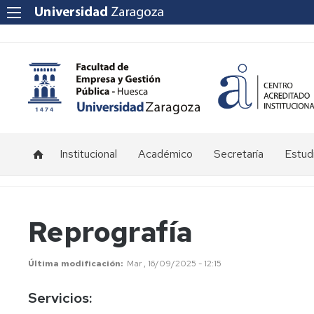
Institucional
Académico
Secretaría
Estud
Equipo
Grado
Bienv
decanal
en
y
Administración
Orien
Reprografía
y
25/2
Consejo
Dirección
de
de
Facultad
Horar
Última modificación
Mar , 16/09/2025 - 12:15
Empresas
Otros
Fecha
Servicios:
Grado
órganos
de
en
de
exám