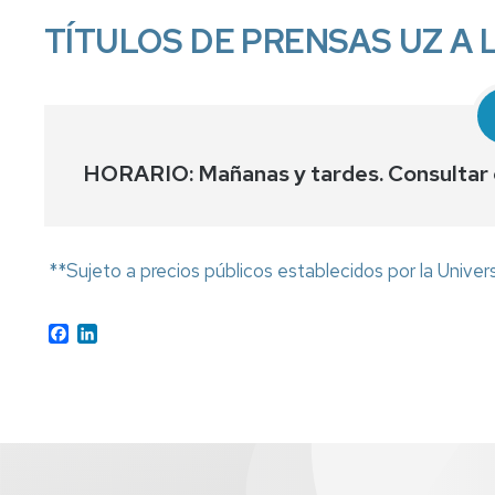
en
TÍTULOS DE PRENSAS UZ A 
Ciencias
Políticas
y
Relaciones
Internacionales
Máster
HORARIO: Mañanas y tardes. Consultar e
en
Dirección
y
Planificación
**Sujeto a precios públicos establecidos por la Univer
del
Turismo
Facebook
LinkedIn
Máster
franco-
español
en
Turismo