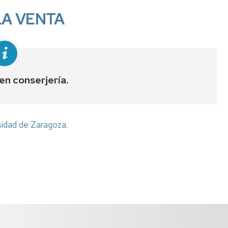
Instituto
LA VENTA
Confucio
n conserjería.
sidad de Zaragoza.