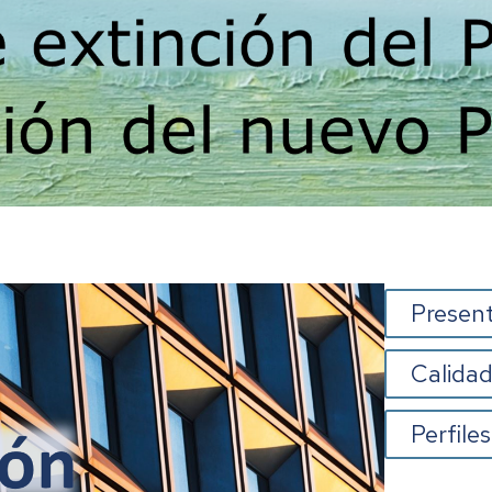
Instituto
Confucio
Present
Calidad
Perfiles