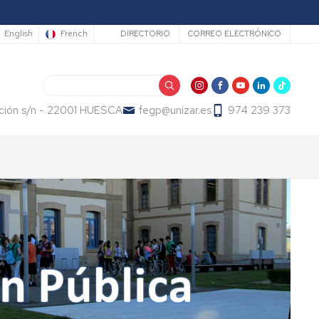
Secundario
English
French
DIRECTORIO
CORREO ELECTRÓNICO
Buscar
ución s/n - 22001 HUESCA
fegp@unizar.es
974 239 373