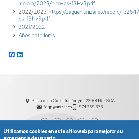
mejora/2023/plan-es-131-v3.pdf
2022/2023:
https://zaguan.unizar.es/record/132647
es-131-v3.pdf
2021/2022
Años anteriores
Facebook
LinkedIn
Plaza de la Constitución s/n - 22001 HUESCA
fegp@unizar.es
974 239 373
Utilizamos cookies en este sitio web para mejorar su
experiencia de usuario.