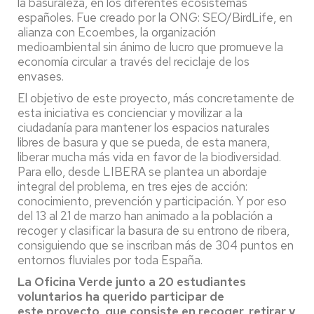
la basuraleza, en los diferentes ecosistemas
españoles. Fue creado por la ONG: SEO/BirdLife, en
alianza con Ecoembes, la organización
medioambiental sin ánimo de lucro que promueve la
economía circular a través del reciclaje de los
envases.
El objetivo de este proyecto, más concretamente de
esta iniciativa es concienciar y movilizar a la
ciudadanía para mantener los espacios naturales
libres de basura y que se pueda, de esta manera,
liberar mucha más vida en favor de la biodiversidad.
Para ello, desde LIBERA se plantea un abordaje
integral del problema, en tres ejes de acción:
conocimiento, prevención y participación. Y por eso
del 13 al 21 de marzo han animado a la población a
recoger y clasificar la basura de su entrono de ribera,
consiguiendo que se inscriban más de 304 puntos en
entornos fluviales por toda España.
La Oficina Verde
junto a 20 estudiantes
voluntarios
h
a querido participar de
este
proyecto
,
que consiste en recoger
,
r
etirar y