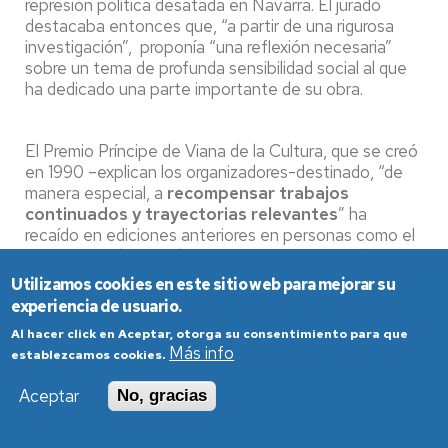
represión política desatada en Navarra. El jurado
destacaba entonces que, “a partir de una rigurosa
investigación”, proponía “una reflexión necesaria”
sobre un tema de profunda sensibilidad social al que
ha dedicado una parte importante de su obra.
El Premio Príncipe de Viana de la Cultura, que se creó
en 1990 –explican los organizadores-destinado, “de
manera especial, a
recompensar trabajos
continuados y trayectorias relevantes
” ha
recaído en ediciones anteriores en personas como el
etnógrafo e historiador
Julio Caro Baroja
, el
arquitecto
Rafael Moneo
, el filólogo
Francisco
Utilizamos cookies en este sitio web para mejorar su
Ynduráin
, el cineasta
Montxo Armendáriz
, la
experiencia de usuario.
soprano
María Bayo
, el filósofo y profesor
Daniel
Al hacer click en Aceptar, otorga su consentimiento para que
Innerarity
o el músico
Pedro Iturralde
.
Más info
establezcamos cookies.
Aceptar
No, gracias
El jurado, integrado por los representantes del
Consejo Navarro de la Cultura y de las Artes, analizará
las propuestas y decidirá el ganador de este Premio,