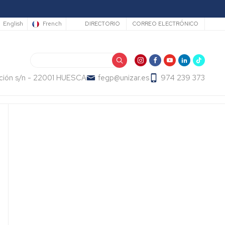
Secundario
English
French
DIRECTORIO
CORREO ELECTRÓNICO
Buscar
ución s/n - 22001 HUESCA
fegp@unizar.es
974 239 373