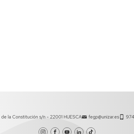
 de la Constitución s/n - 22001 HUESCA
fegp@unizar.es
974