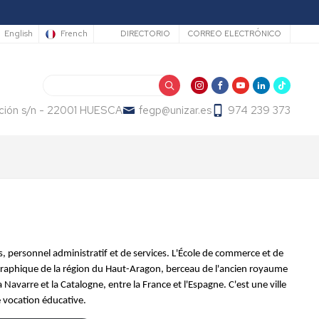
Secundario
English
French
DIRECTORIO
CORREO ELECTRÓNICO
Buscar
ución s/n - 22001 HUESCA
fegp@unizar.es
974 239 373
, personnel administratif et de services. L'École de commerce et de
éographique de la région du Haut-Aragon, berceau de l'ancien royaume
Navarre et la Catalogne, entre la France et l'Espagne. C'est une ville
de vocation éducative.