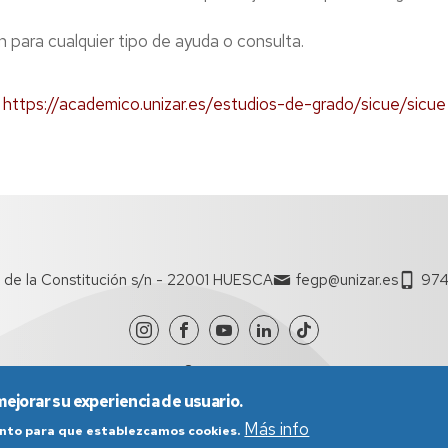
n para cualquier tipo de ayuda o consulta.
https://academico.unizar.es/estudios-de-grado/sicue/sicue
 de la Constitución s/n - 22001 HUESCA
fegp@unizar.es
974
mejorar su experiencia de usuario.
Más info
iento para que establezcamos cookies.