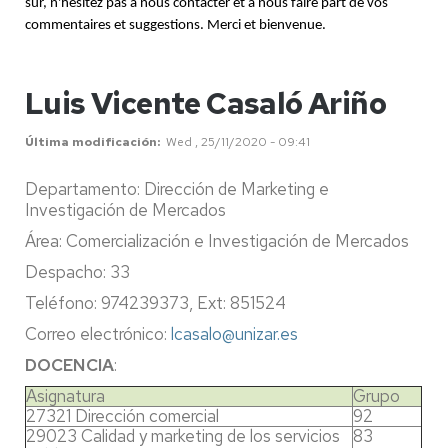
sûr, n'hésitez pas à nous contacter et à nous faire part de vos
commentaires et suggestions. Merci et bienvenue.
Luis Vicente Casaló Ariño
Última modificación
Wed , 25/11/2020 - 09:41
Departamento: Dirección de Marketing e
Investigación de Mercados
Área: Comercialización e Investigación de Mercados
Despacho: 33
Teléfono: 974239373, Ext: 851524
Correo electrónico:
lcasalo@unizar.es
DOCENCIA
:
Asignatura
Grupo
27321 Dirección comercial
92
29023 Calidad y marketing de los servicios
83