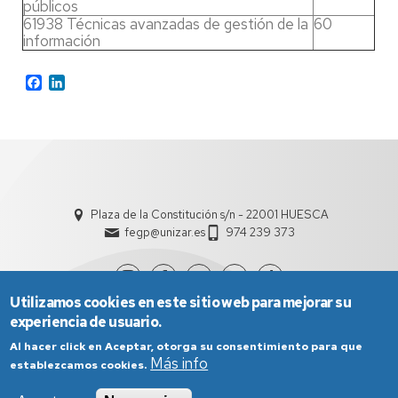
públicos
61938 Técnicas avanzadas de gestión de la
60
información
Facebook
LinkedIn
Plaza de la Constitución s/n - 22001 HUESCA
fegp@unizar.es
974 239 373
Utilizamos cookies en este sitio web para mejorar su
experiencia de usuario.
Al hacer click en Aceptar, otorga su consentimiento para que
Más info
establezcamos cookies.