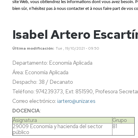
site Web, vous obtiendrez les informations dont vous avez besoin. Po
bien sûr, n'hésitez pas à nous contacter et à nous faire part de vos
Isabel Artero Escartí
Última modificación
Tue , 19/10/2021 - 09:50
Departamento: Economía Aplicada
Área: Economía Aplicada
Despacho: 38 / Decanato
Teléfono: 974239373, Ext: 851590, Profesora Secretar
Correo electrónico:
iartero@unizar.es
DOCENCIA
:
Asignatura
Grupo
29009 Economía y hacienda del sector
81
público