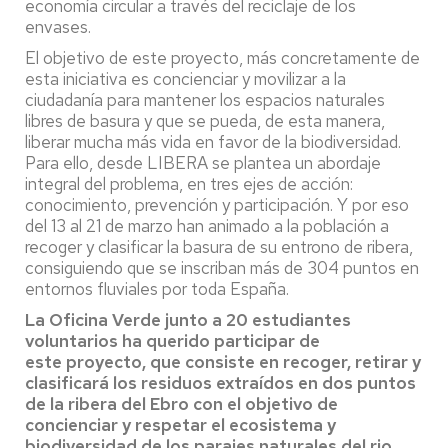
economía circular a través del reciclaje de los
envases.
El objetivo de este proyecto, más concretamente de
esta iniciativa es concienciar y movilizar a la
ciudadanía para mantener los espacios naturales
libres de basura y que se pueda, de esta manera,
liberar mucha más vida en favor de la biodiversidad.
Para ello, desde LIBERA se plantea un abordaje
integral del problema, en tres ejes de acción:
conocimiento, prevención y participación. Y por eso
del 13 al 21 de marzo han animado a la población a
recoger y clasificar la basura de su entrono de ribera,
consiguiendo que se inscriban más de 304 puntos en
entornos fluviales por toda España.
La Oficina Verde
junto a 20 estudiantes
voluntarios
h
a querido participar de
este
proyecto
,
que consiste en recoger
,
r
etirar y
clasificará los residuos extraídos en dos puntos
de la ribera del Ebro con el objetivo de
concienciar y respetar el ecosistema y
biodiversidad de los parajes naturales del rio
.