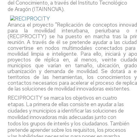
del Conocimiento, a través del Instituto Tecnológico
de Aragón (ITAINNOVA).
Arranca el proyecto "Replicación de conceptos innova
para la movilidad interurbana, periurbana o ru
(RECIPROCITY) se ha puesto en marcha tras la pri
reunión. A través de él se pretende ayudar a las ciuda
convertirse en nodos multimodales conectados para
movilidad limpia e inteligente. Para ello, iniciará y ap
proyectos de réplica en, al menos, veinte ciudad
municipios que varían en tamaño, ubicación, grad
urbanización y demanda de movilidad. Se dotará a e
territorios de las herramientas, los conocimientos y
contactos necesarios para acelerar el proceso de replic
de las soluciones de movilidad innovadoras existentes.
RECIPROCITY se marca los objetivos en cuatro
etapas. La primera de ellas consiste en ayudar a las
ciudades y municipios a identificar las soluciones de
movilidad innovadoras más adecuadas junto con
todos los grupos de interés y los ciudadanos. También
pretende aprender sobre los requisitos, los procesos
y las habilidades necesarias para poner en marcha