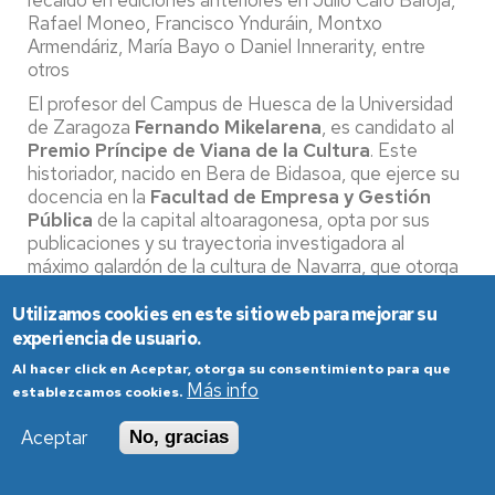
Rafael Moneo, Francisco Ynduráin, Montxo
Armendáriz, María Bayo o Daniel Innerarity, entre
otros
El profesor del Campus de Huesca de la Universidad
de Zaragoza
Fernando Mikelarena
, es candidato al
Premio Príncipe de Viana de la Cultura
. Este
historiador, nacido en Bera de Bidasoa, que ejerce su
docencia en la
Facultad de Empresa y Gestión
Pública
de la capital altoaragonesa, opta por sus
publicaciones y su trayectoria investigadora al
máximo galardón de la cultura de Navarra, que otorga
el Gobierno de la Comunidad Foral. Junto a él han
sido propuestos otros nueve representantes de la
Utilizamos cookies en este sitio web para mejorar su
creación, la investigación y la actividad cultural
experiencia de usuario.
vinculados a ese territorio.
Al hacer click en Aceptar, otorga su consentimiento para que
Más info
establezcamos cookies.
El periodista recientemente fallecido
David Beriáin
,
Aceptar
No, gracias
la compositora
Teresa Catalán
, el arquitecto
Patxi
Mangado
, el filósofo,
Jesús Hernández Aristu
, el