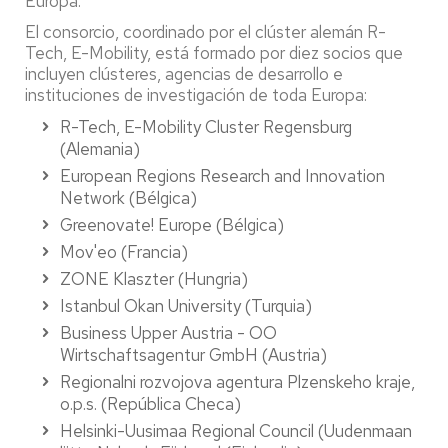
Europa.
El consorcio, coordinado por el clúster alemán R-
Tech, E-Mobility, está formado por diez socios que
incluyen clústeres, agencias de desarrollo e
instituciones de investigación de toda Europa:
R-Tech, E-Mobility Cluster Regensburg
(Alemania)
European Regions Research and Innovation
Network (Bélgica)
Greenovate! Europe (Bélgica)
Mov'eo (Francia)
ZONE Klaszter (Hungria)
Istanbul Okan University (Turquia)
Business Upper Austria - OO
Wirtschaftsagentur GmbH (Austria)
Regionalni rozvojova agentura Plzenskeho kraje,
o.p.s. (República Checa)
Helsinki-Uusimaa Regional Council (Uudenmaan