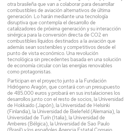
otra brasileña que van a colaborar para desarrollar
combustibles de aviación alternativos de última
generación. Lo harán mediante una tecnología
disruptiva que contempla el desarrollo de
catalizadores de próxima generación y su interacción
sinérgica para la conversión directa de CO2 en
combustibles líquidos destinados a la aviación que
además sean sostenibles y competitivos desde el
punto de vista económico. Una revolución
tecnológica sin precedentes basada en una solución
de economía circular con las energías renovables
como protagonistas.
Participan en el proyecto junto a la Fundación
Hidrógeno Aragón, que contará con un presupuesto
de 485.000 euros y probará en sus instalaciones los
desarrollos junto con el resto de socios, la Universidad
de Hokkaido (Japón), la Universidad de Helsinki
(Finlandia), la Universidad de Bielefeld (Alemania), la
Universidad de Turín (Italia), la Universidad de
Amberes (Bélgica), la Universidad de Sao Paulo
(Brasil) y los españoles Agencia Estatal Consejo