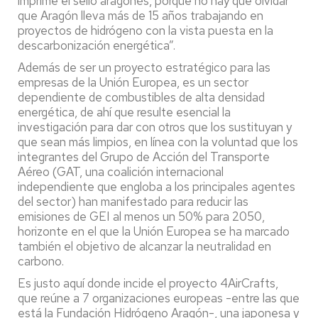
imprime el sello aragonés, porque no hay que olvidar
que Aragón lleva más de 15 años trabajando en
proyectos de hidrógeno con la vista puesta en la
descarbonización energética”.
Además de ser un proyecto estratégico para las
empresas de la Unión Europea, es un sector
dependiente de combustibles de alta densidad
energética, de ahí que resulte esencial la
investigación para dar con otros que los sustituyan y
que sean más limpios, en línea con la voluntad que los
integrantes del Grupo de Acción del Transporte
Aéreo (GAT, una coalición internacional
independiente que engloba a los principales agentes
del sector) han manifestado para reducir las
emisiones de GEI al menos un 50% para 2050,
horizonte en el que la Unión Europea se ha marcado
también el objetivo de alcanzar la neutralidad en
carbono.
Es justo aquí donde incide el proyecto 4AirCrafts,
que reúne a 7 organizaciones europeas -entre las que
está la Fundación Hidrógeno Aragón-, una japonesa y