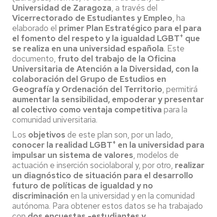
Universidad de Zaragoza
, a través del
Vicerrectorado de Estudiantes y Empleo
, ha
elaborado el
primer Plan Estratégico para el para
+
el fomento del respeto y la igualdad LGBT
que
se realiza en una universidad española
. Este
documento,
fruto del trabajo de la Oficina
Universitaria de Atención a la Diversidad, con la
colaboración del Grupo de Estudios en
Geografía y Ordenación del Territorio
, permitirá
aumentar la sensibilidad, empoderar y presentar
al colectivo como ventaja competitiva
para la
comunidad universitaria.
Los
objetivos
de este plan son, por un lado,
+
conocer la realidad LGBT
en la universidad para
impulsar un sistema de valores
, modelos de
actuación e inserción sociolaboral y, por otro,
realizar
un diagnóstico de situación para el desarrollo
futuro de políticas de igualdad y no
discriminación
en la universidad y en la comunidad
autónoma. Para obtener estos datos se ha trabajado
con
dos encuestas -estudiantes y